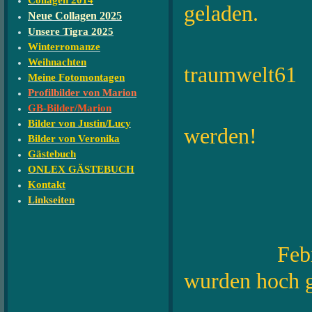
Collagen 2014
geladen.
Neue Collagen 2025
Unsere Tigra 2025
Die Fot
Winterromanze
Weihnachten
traumwelt61
Meine Fotomontagen
Profilbilder von Marion
und dü
GB-Bilder/Marion
Bilder von Justin/Lucy
werden!
Bilder von Veronika
Gästebuch
ONLEX GÄSTEBUCH
Kontakt
Linkseiten
Febr
wurden hoch g