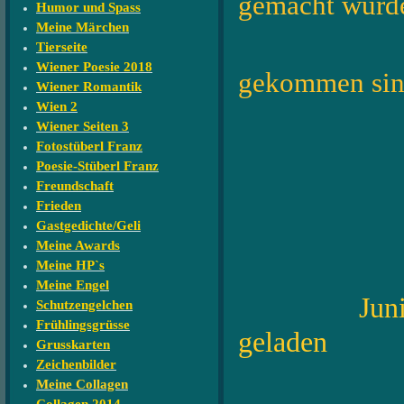
gemacht wur
Humor und Spass
Meine Märchen
sehen u
Tierseite
Wiener Poesie 2018
gekommen sin
Wiener Romantik
Wien 2
Wiener Seiten 3
Fotostüberl Franz
Poesie-Stüberl Franz
Freundschaft
Frieden
Gastgedichte/Geli
Meine Awards
Meine HP`s
Meine Engel
Jun
Schutzengelchen
Frühlingsgrüsse
geladen
Grusskarten
Zeichenbilder
Unsere 
Meine Collagen