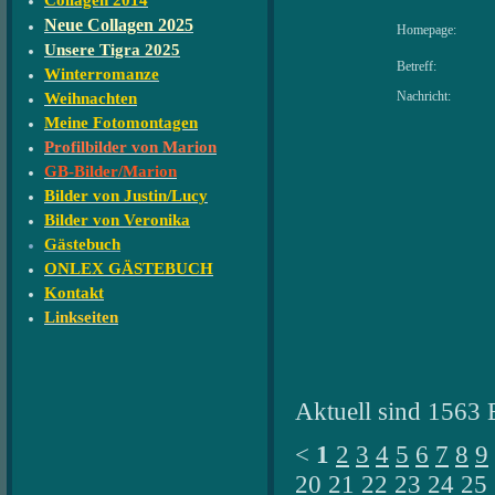
Collagen 2014
Neue Collagen 2025
Homepage:
Unsere Tigra 2025
Betreff:
Winterromanze
Nachricht:
Weihnachten
Meine Fotomontagen
Profilbilder von Marion
GB-Bilder/Marion
Bilder von Justin/Lucy
Bilder von Veronika
Gästebuch
ONLEX GÄSTEBUCH
Kontakt
Linkseiten
Aktuell sind 1563 
<
1
2
3
4
5
6
7
8
9
20
21
22
23
24
25