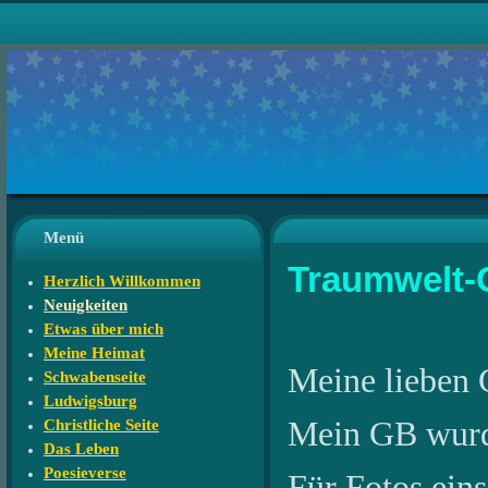
Menü
Traumwelt-
Herzlich Willkommen
Neuigkeiten
Etwas über mich
Meine Heimat
Meine lieben 
Schwabenseite
Ludwigsburg
Mein GB wurde 
Christliche Seite
Das Leben
Poesieverse
Für Fotos eins