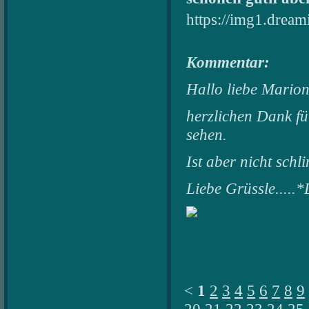
https://img1.dream
Kommentar:
Hallo liebe Marion
herzlichen Dank fü
sehen.
Ist aber nicht sch
Liebe Grüssle.....
<
1
2
3
4
5
6
7
8
9
20
21
22
23
24
25