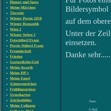
Humor und Spass
Bildersymbol
Meine Märchen
Tierseite
Wiener Poesie 2018
auf dem oberen
Wiener Romantik
Wien 2
Unter der Zeile
Wiener Seiten 3
einsetzen.
Fotostüberl Franz
Poesie-Stüberl Franz
Freundschaft
Danke sehr....
Frieden
Gastgedichte/Geli
Meine Awards
Meine HP`s
Meine Engel
Schutzengelchen
Frühlingsgrüsse
Grusskarten
Zeichenbilder
Name:
Meine Collagen
E-Mail: