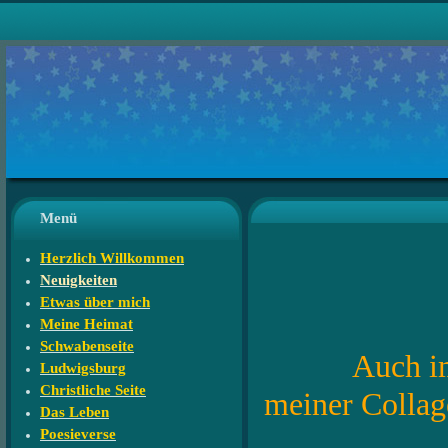
Menü
Herzlich Willkommen
Neuigkeiten
Etwas über mich
Meine l
Meine Heimat
Schwabenseite
Auch im neue
Ludwigsburg
Christliche Seite
meiner Collag
Das Leben
Poesieverse