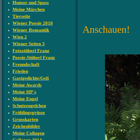
Fotom
Humor und Spass
Meine Märchen
Ich wüns
Tierseite
Wiener Poesie 2018
Anschauen!
Wiener Romantik
Wien 2
* Eu
Wiener Seiten 3
Fotostüberl Franz
Poesie-Stüberl Franz
Freundschaft
Frieden
Gastgedichte/Geli
Meine Awards
Meine HP`s
Meine Engel
Schutzengelchen
Frühlingsgrüsse
Grusskarten
Zeichenbilder
Meine Collagen