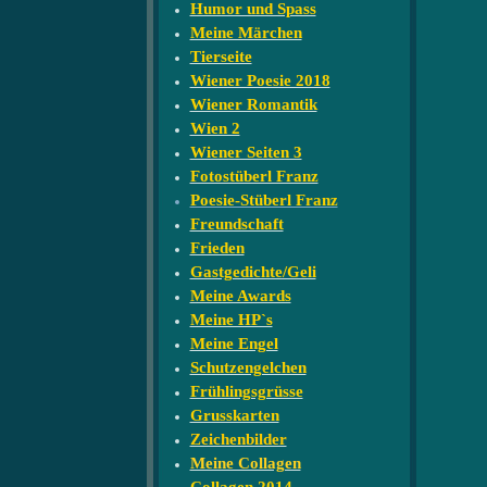
Humor und Spass
Meine Märchen
Tierseite
Wiener Poesie 2018
Wiener Romantik
Wien 2
Wiener Seiten 3
Fotostüberl Franz
Poesie-Stüberl Franz
Freundschaft
Frieden
Gastgedichte/Geli
Meine Awards
Meine HP`s
Meine Engel
Schutzengelchen
Frühlingsgrüsse
Grusskarten
Zeichenbilder
Meine Collagen