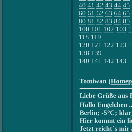
40
41
42
43
44
45
60
61
62
63
64
65
80
81
82
83
84
85
100
101
102
103
1
118
119
120
121
122
123
1
138
139
140
141
142
143
1
Tomiwan (
Homep
Liebe Grüße aus B
Hallo Engelchen ..
Berlin; -5°C; klar
Hier kommt ein l
Jetzt reicht´s mi