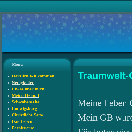
Menü
Traumwelt-
Herzlich Willkommen
Neuigkeiten
Etwas über mich
Meine Heimat
Meine lieben 
Schwabenseite
Ludwigsburg
Mein GB wurde 
Christliche Seite
Das Leben
Poesieverse
Für Fotos eins