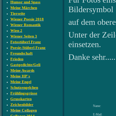
Humor und Spass
Bildersymbol
Meine Märchen
Tierseite
Wiener Poesie 2018
auf dem oberen
Wiener Romantik
Wien 2
Unter der Zeile
Wiener Seiten 3
einsetzen.
Fotostüberl Franz
Poesie-Stüberl Franz
Freundschaft
Danke sehr....
Frieden
Gastgedichte/Geli
Meine Awards
Meine HP`s
Meine Engel
Schutzengelchen
Frühlingsgrüsse
Grusskarten
Zeichenbilder
Name:
Meine Collagen
E-Mail: