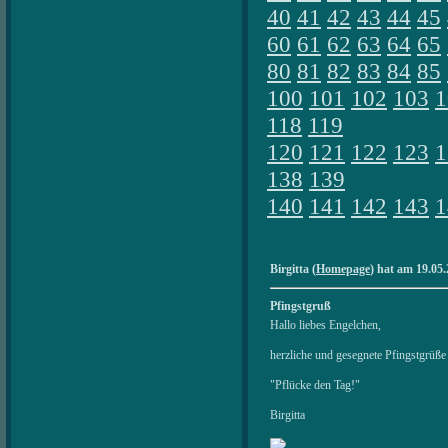
40
41
42
43
44
45
60
61
62
63
64
65
80
81
82
83
84
85
100
101
102
103
1
118
119
120
121
122
123
1
138
139
140
141
142
143
1
Birgitta (
Homepage
) hat am 19.05.
Pfingstgruß
Hallo liebes Engelchen,
herzliche und gesegnete Pfingstgrüße 
"Pflücke den Tag!"
Birgitta