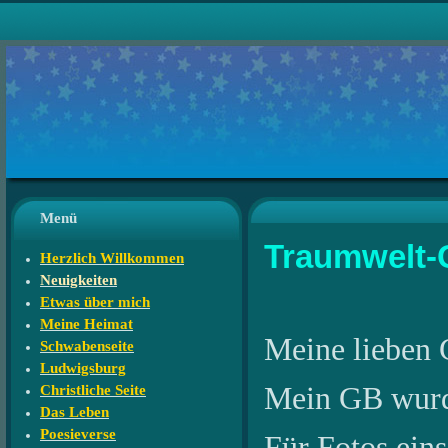
Menü
Traumwelt-
Herzlich Willkommen
Neuigkeiten
Etwas über mich
Meine Heimat
Meine lieben 
Schwabenseite
Ludwigsburg
Mein GB wurde 
Christliche Seite
Das Leben
Poesieverse
Für Fotos eins