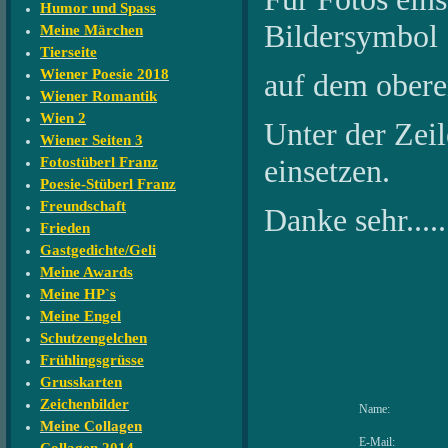
Humor und Spass
Bildersymbol
Meine Märchen
Tierseite
Wiener Poesie 2018
auf dem oberen
Wiener Romantik
Wien 2
Unter der Zeile
Wiener Seiten 3
einsetzen.
Fotostüberl Franz
Poesie-Stüberl Franz
Freundschaft
Danke sehr....
Frieden
Gastgedichte/Geli
Meine Awards
Meine HP`s
Meine Engel
Schutzengelchen
Frühlingsgrüsse
Grusskarten
Zeichenbilder
Name:
Meine Collagen
E-Mail: