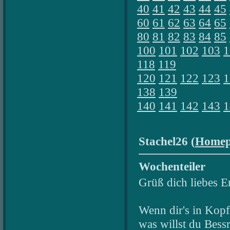
40
41
42
43
44
45
60
61
62
63
64
65
80
81
82
83
84
85
100
101
102
103
1
118
119
120
121
122
123
1
138
139
140
141
142
143
1
Stachel26 (
Homep
Wochenteiler
Grüß dich liebes E
Wenn dir's in Kopf
was willst du Bess