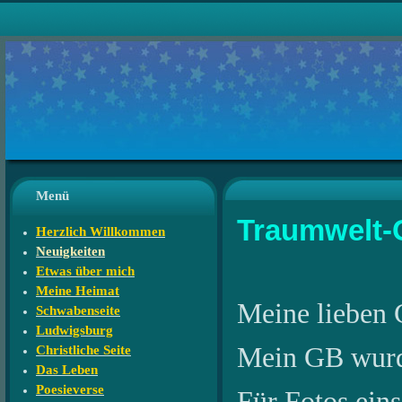
Menü
Traumwelt-
Herzlich Willkommen
Neuigkeiten
Etwas über mich
Meine Heimat
Meine lieben 
Schwabenseite
Ludwigsburg
Mein GB wurde 
Christliche Seite
Das Leben
Poesieverse
Für Fotos eins