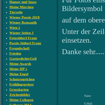
Humor und Spass
Bildersymbol
Meine Märchen
Tierseite
Wiener Poesie 2018
auf dem oberen
Wiener Romantik
Wien 2
Unter der Zeile
Wiener Seiten 3
einsetzen.
Fotostüberl Franz
Poesie-Stüberl Franz
Freundschaft
Danke sehr....
Frieden
Gastgedichte/Geli
Meine Awards
Meine HP`s
Meine Engel
Schutzengelchen
Frühlingsgrüsse
Grusskarten
Zeichenbilder
Name:
Meine Collagen
E-Mail: