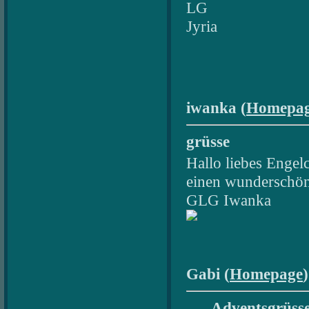
LG
Jyria
iwanka (
Homepa
grüsse
Hallo liebes Engel
einen wunderschöne
GLG Iwanka
Gabi (
Homepage
......Adventsgrüss