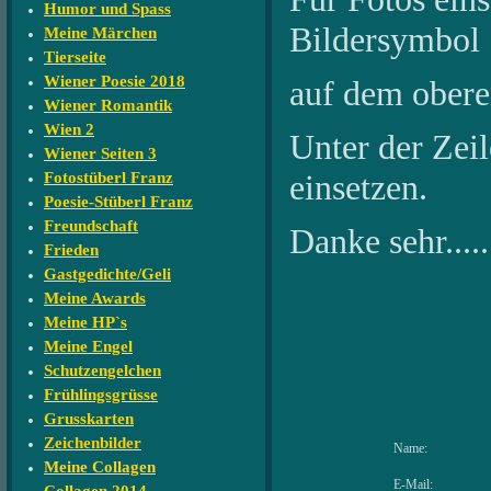
Humor und Spass
Bildersymbol
Meine Märchen
Tierseite
Wiener Poesie 2018
auf dem oberen
Wiener Romantik
Wien 2
Unter der Zeile
Wiener Seiten 3
einsetzen.
Fotostüberl Franz
Poesie-Stüberl Franz
Freundschaft
Danke sehr....
Frieden
Gastgedichte/Geli
Meine Awards
Meine HP`s
Meine Engel
Schutzengelchen
Frühlingsgrüsse
Grusskarten
Zeichenbilder
Name:
Meine Collagen
E-Mail: