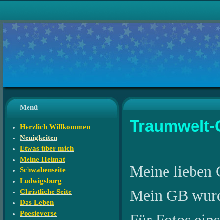
Menü
Traumwelt-
Herzlich Willkommen
Neuigkeiten
Etwas über mich
Meine Heimat
Meine lieben 
Schwabenseite
Ludwigsburg
Mein GB wurde 
Christliche Seite
Das Leben
Poesieverse
Für Fotos eins