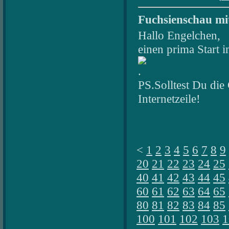
Fuchsienschau mit
Hallo Engelchen,
einen prima Start 
.
PS.Solltest Du die 
Internetzeile!
<
1
2
3
4
5
6
7
8
9
20
21
22
23
24
25
40
41
42
43
44
45
60
61
62
63
64
65
80
81
82
83
84
85
100
101
102
103
1