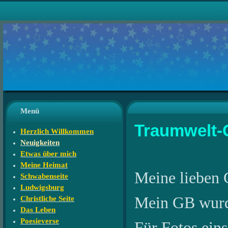
Menü
Traumwelt-
Herzlich Willkommen
Neuigkeiten
Etwas über mich
Meine Heimat
Meine lieben 
Schwabenseite
Ludwigsburg
Mein GB wurde 
Christliche Seite
Das Leben
Poesieverse
Für Fotos eins