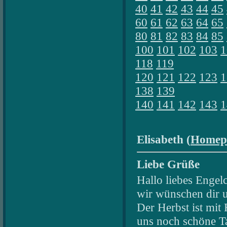
40
41
42
43
44
45
60
61
62
63
64
65
80
81
82
83
84
85
100
101
102
103
1
118
119
120
121
122
123
1
138
139
140
141
142
143
1
Elisabeth (
Homep
Liebe Grüße
Hallo liebes Engel
wir wünschen dir 
Der Herbst ist mit
uns noch schöne Tag