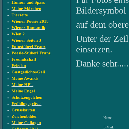
Humor und Spass
Bildersymbol
Meine Märchen
Tierseite
Wiener Poesie 2018
auf dem oberen
Wiener Romantik
Wien 2
Unter der Zeile
Wiener Seiten 3
einsetzen.
Fotostüberl Franz
Poesie-Stüberl Franz
Freundschaft
Danke sehr....
Frieden
Gastgedichte/Geli
Meine Awards
Meine HP`s
Meine Engel
Schutzengelchen
Frühlingsgrüsse
Grusskarten
Zeichenbilder
Name:
Meine Collagen
E-Mail: