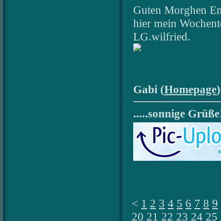
Guten Morghen En
hier mein Wochente
LG.wilfried.
Gabi (
Homepage
.....sonnige Grüße
<
1
2
3
4
5
6
7
8
9
20
21
22
23
24
25