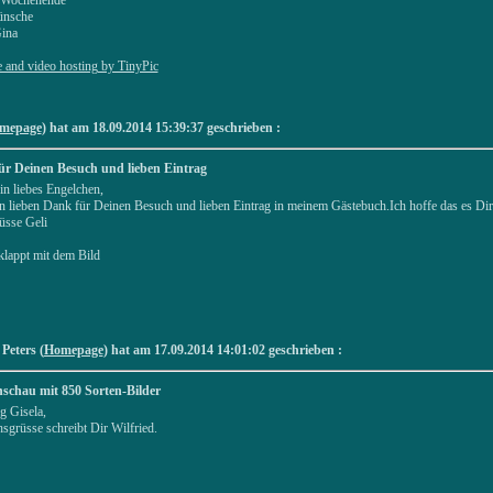
ünsche
ina
mepage
) hat am 18.09.2014 15:39:37 geschrieben :
ür Deinen Besuch und lieben Eintrag
in liebes Engelchen,
en lieben Dank für Deinen Besuch und lieben Eintrag in meinem Gästebuch.Ich hoffe das es Di
üsse Geli
klappt mit dem Bild
 Peters (
Homepage
) hat am 17.09.2014 14:01:02 geschrieben :
schau mit 850 Sorten-Bilder
g Gisela,
sgrüsse schreibt Dir Wilfried.