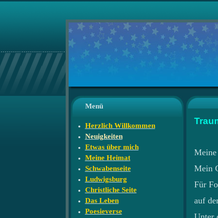
Menü
Trau
Herzlich Willkommen
Neuigkeiten
Etwas über mich
Meine 
Meine Heimat
Mein G
Schwabenseite
Ludwigsburg
Für Fo
Christliche Seite
auf de
Das Leben
Poesieverse
Unter d