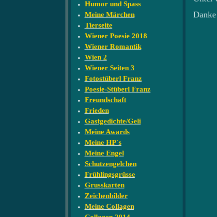
Humor und Spass
Danke 
Meine Märchen
Tierseite
Wiener Poesie 2018
Wiener Romantik
Wien 2
Wiener Seiten 3
Fotostüberl Franz
Poesie-Stüberl Franz
Freundschaft
Frieden
Gastgedichte/Geli
Meine Awards
Meine HP`s
Meine Engel
Schutzengelchen
Frühlingsgrüsse
Grusskarten
Zeichenbilder
Meine Collagen