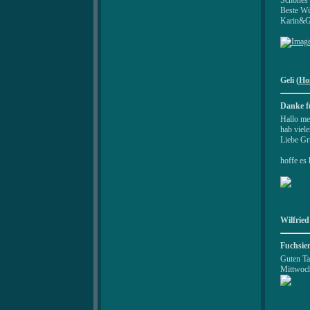
Beste W
Karin&G
Geli (
Ho
Danke f
Hallo me
hab viel
Liebe Gr
hoffe es 
Wilfried
Fuchsien
Guten Ta
Mittwoch