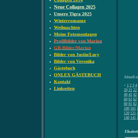
Collagen 2014
Neue Collagen 2025
Unsere Tigra 2025
Winterromanze
Weihnachten
Meine Fotomontagen
Profilbilder von Marion
GB-Bilder/Marion
Bilder von Justin/Lucy
Bilder von Veronika
Gästebuch
ONLEX GÄSTEBUCH
Aktuell s
Kontakt
<
1
2
3
4
Linkseiten
20
21
22
40
41
42
60
61
62
80
81
82
100
101
120
121
140
141
Elisabet