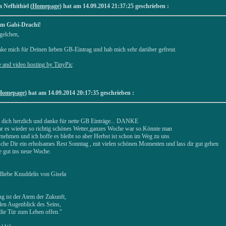
 Nefhithiel (
Homepage
) hat am 14.09.2014 21:37:25 geschrieben :
m Gabi-Drachi!
gelchen,
nke mich für Deinen lieben GB-Eintrag und hab mich sehr darüber gefreut.
Homepage
) hat am 14.09.2014 20:17:35 geschrieben :
 dich herzlich und danke für nette GB Einträge... DANKE
r es wieder so richtig schönes Wetter,ganzes Woche war so.Könnte man
rnehmen und ich hoffe es bleibt so aber Herbst ist schon im Weg zu uns
che Dir ein erholsames Rest Sonntag , mit vielen schönen Momenten und lass dir gut gehen
e gut ins neue Woche.
liebe Knuddelis von Gisela
g ist der Atem der Zukunft,
den Augenblick des Seins,
 die Tür zum Leben offen."