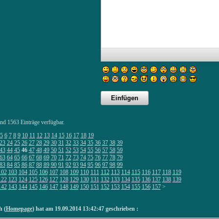
ind 1563 Einträge verfügbar.
5
6
7
8
9
10
11
12
13
14
15
16
17
18
19
23
24
25
26
27
28
29
30
31
32
33
34
35
36
37
38
39
43
44
45
46
47
48
49
50
51
52
53
54
55
56
57
58
59
63
64
65
66
67
68
69
70
71
72
73
74
75
76
77
78
79
83
84
85
86
87
88
89
90
91
92
93
94
95
96
97
98
99
102
103
104
105
106
107
108
109
110
111
112
113
114
115
116
117
118
119
122
123
124
125
126
127
128
129
130
131
132
133
134
135
136
137
138
139
142
143
144
145
146
147
148
149
150
151
152
153
154
155
156
157
>
h (
Homepage
) hat am 19.09.2014 13:42:47 geschrieben :