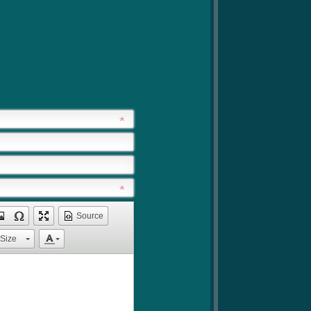
Source
Size