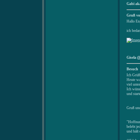
Gabi aka
Gruß vo
Hallo En
ich beda
Gisela (
Besuch
Ich Grüß
Heute wa
viel unte
Ich wüns
und start
Gruß und
"Hoffnun
belebt je
und hält