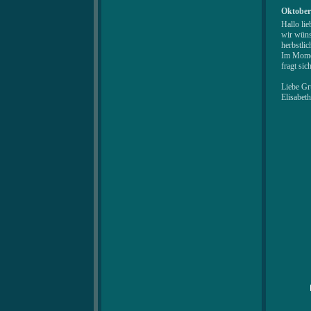
Oktober
Hallo lie
wir wüns
herbstli
Im Momen
fragt sic
Liebe Gr
Elisabet