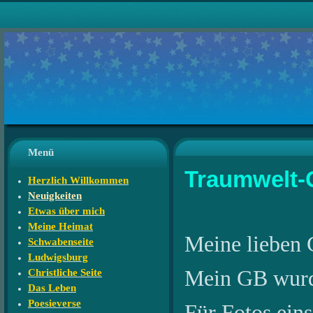
Menü
Traumwelt-
Herzlich Willkommen
Neuigkeiten
Etwas über mich
Meine Heimat
Meine lieben 
Schwabenseite
Ludwigsburg
Mein GB wurde 
Christliche Seite
Das Leben
Poesieverse
Für Fotos eins