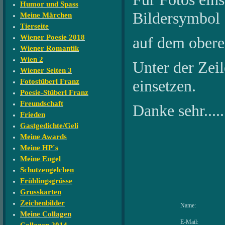
Humor und Spass
Bildersymbol
Meine Märchen
Tierseite
Wiener Poesie 2018
auf dem oberen
Wiener Romantik
Wien 2
Unter der Zeile
Wiener Seiten 3
einsetzen.
Fotostüberl Franz
Poesie-Stüberl Franz
Freundschaft
Danke sehr....
Frieden
Gastgedichte/Geli
Meine Awards
Meine HP`s
Meine Engel
Schutzengelchen
Frühlingsgrüsse
Grusskarten
Zeichenbilder
Name:
Meine Collagen
E-Mail: