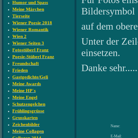
Humor und Spass
Bildersymbol
Meine Märchen
Tierseite
Wiener Poesie 2018
auf dem oberen
Wiener Romantik
Wien 2
Unter der Zeile
Wiener Seiten 3
einsetzen.
Fotostüberl Franz
Poesie-Stüberl Franz
Freundschaft
Danke sehr....
Frieden
Gastgedichte/Geli
Meine Awards
Meine HP`s
Meine Engel
Schutzengelchen
Frühlingsgrüsse
Grusskarten
Zeichenbilder
Name:
Meine Collagen
E-Mail: