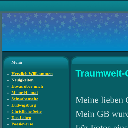
Menü
Traumwelt-
Herzlich Willkommen
Neuigkeiten
Etwas über mich
Meine Heimat
Meine lieben 
Schwabenseite
Ludwigsburg
Mein GB wurde 
Christliche Seite
Das Leben
Poesieverse
Für Fotos eins