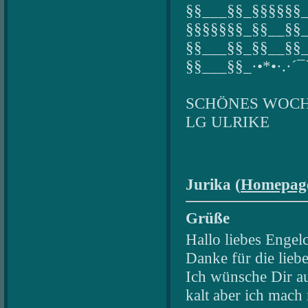
§§___§§_§§§§§§
§§§§§§§_§§__§§
§§___§§_§§__§§_
§§___§§_·•*•·.·´¯`·
SCHÖNES WOC
LG ULRIKE
Jurika (
Homepag
Grüße
Hallo liebes Engel
Danke für die lieb
Ich wünsche Dir a
kalt aber ich mac