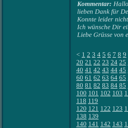
Kommentar:
Hallo
lieben Dank für De
Konnte leider nicht
Ich wünsche Dir e
Liebe Grüsse von 
<
1
2
3
4
5
6
7
8
9
20
21
22
23
24
25
40
41
42
43
44
45
60
61
62
63
64
65
80
81
82
83
84
85
100
101
102
103
1
118
119
120
121
122
123
1
138
139
140
141
142
143
1