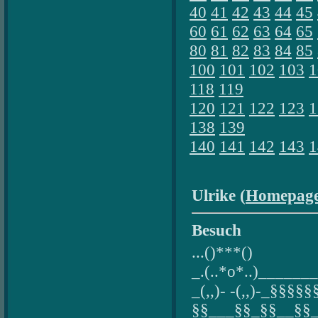
40
41
42
43
44
45
60
61
62
63
64
65
80
81
82
83
84
85
100
101
102
103
1
118
119
120
121
122
123
1
138
139
140
141
142
143
1
Ulrike (
Homepag
Besuch
...()***()
_.(..*o*..)______
_(,,)- -(,,)-_§§
§§___§§_§§__§§