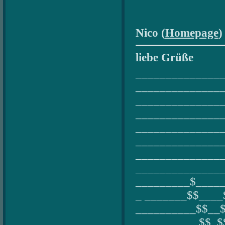
Nico (
Homepage
)
liebe Grüße
______________
_______________
______________
______________
______________
______________
______________
______________
_________$____
_ _______$$____
__________$$__
__ ________$$_$