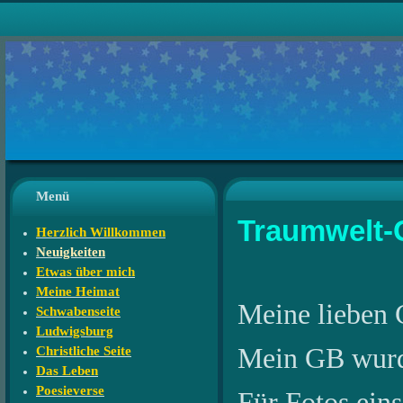
Menü
Traumwelt-
Herzlich Willkommen
Neuigkeiten
Etwas über mich
Meine Heimat
Meine lieben 
Schwabenseite
Ludwigsburg
Mein GB wurde 
Christliche Seite
Das Leben
Poesieverse
Für Fotos eins