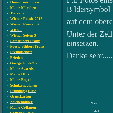
Humor und Spass
Bildersymbol
Meine Märchen
Tierseite
Wiener Poesie 2018
auf dem oberen
Wiener Romantik
Wien 2
Unter der Zeile
Wiener Seiten 3
einsetzen.
Fotostüberl Franz
Poesie-Stüberl Franz
Freundschaft
Danke sehr....
Frieden
Gastgedichte/Geli
Meine Awards
Meine HP`s
Meine Engel
Schutzengelchen
Frühlingsgrüsse
Grusskarten
Zeichenbilder
Name:
Meine Collagen
E-Mail: