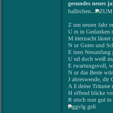
gesundes neues j
hallöchen...
ZUM
Z um neuen Jahr er
U m in Gedanken mi
M itternacht läute
N ur Gutes und Sch
E inen Neuanfang 
U nd doch weiß m
E rwartungsvoll, w
N ur das Beste wü
J ahreswende, dir 
A ll deine Träume 
H offend blicke vo
R utsch nun gut in
ggvlg geli