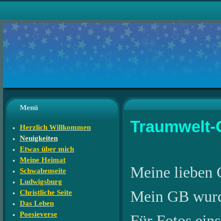
Menü
Traumwelt-
Herzlich Willkommen
Neuigkeiten
Etwas über mich
Meine Heimat
Meine lieben 
Schwabenseite
Ludwigsburg
Mein GB wurde 
Christliche Seite
Das Leben
Poesieverse
Für Fotos eins