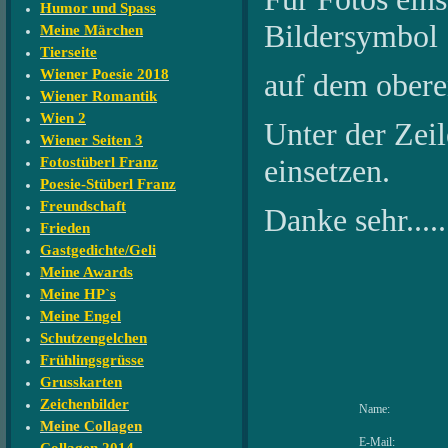
Humor und Spass
Bildersymbol
Meine Märchen
Tierseite
Wiener Poesie 2018
auf dem oberen
Wiener Romantik
Wien 2
Unter der Zeile
Wiener Seiten 3
einsetzen.
Fotostüberl Franz
Poesie-Stüberl Franz
Freundschaft
Danke sehr....
Frieden
Gastgedichte/Geli
Meine Awards
Meine HP`s
Meine Engel
Schutzengelchen
Frühlingsgrüsse
Grusskarten
Zeichenbilder
Name:
Meine Collagen
E-Mail: