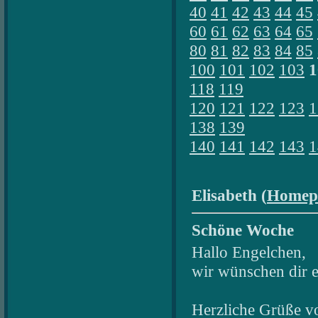
40
41
42
43
44
45
60
61
62
63
64
65
80
81
82
83
84
85
100
101
102
103
1
118
119
120
121
122
123
1
138
139
140
141
142
143
1
Elisabeth (
Homep
Schöne Woche
Hallo Engelchen,
wir wünschen dir 
Herzliche Grüße v