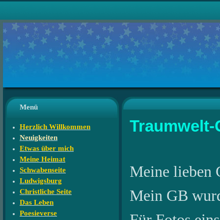
Menü
Traumwelt-
Herzlich Willkommen
Neuigkeiten
Etwas über mich
Meine Heimat
Meine lieben 
Schwabenseite
Ludwigsburg
Mein GB wurde 
Christliche Seite
Das Leben
Poesieverse
Für Fotos eins