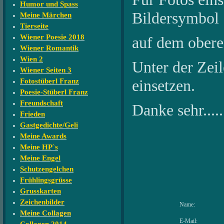
Humor und Spass
Bildersymbol
Meine Märchen
Tierseite
Wiener Poesie 2018
auf dem oberen
Wiener Romantik
Wien 2
Unter der Zeile
Wiener Seiten 3
einsetzen.
Fotostüberl Franz
Poesie-Stüberl Franz
Freundschaft
Danke sehr....
Frieden
Gastgedichte/Geli
Meine Awards
Meine HP`s
Meine Engel
Schutzengelchen
Frühlingsgrüsse
Grusskarten
Zeichenbilder
Name:
Meine Collagen
E-Mail: