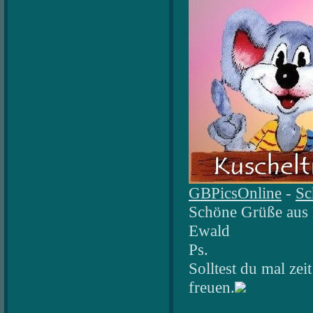
GBPicsOnline
-
Sc
Schöne Grüße aus B
Ewald
Ps.
Solltest du mal ze
freuen.