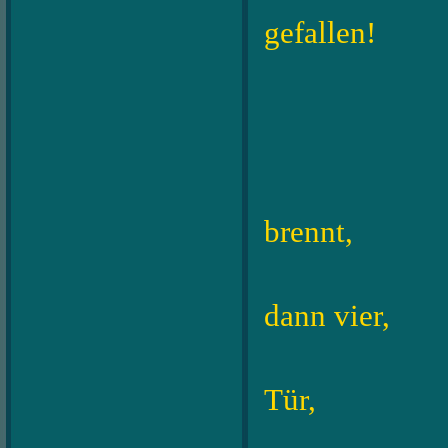
gefallen!
Advent,
brennt,
erst ein
dann vier,
dann st
Tür,
besche