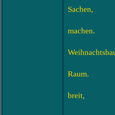
Sachen,
die uns
machen.
Strahle
Weihnachtsba
hell er
Raum.
Frieden
breit,
in der