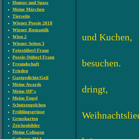
Humor und Spass
ist n
Meine Märchen
Tierseite
Wiener Poesie 2018
Gebacken
Wiener Romantik
und Kuchen,
Wien 2
Wiener Seiten 3
das Ch
Fotostüberl Franz
Poesie-Stüberl Franz
besuchen.
Freundschaft
Frieden
Tannend
Gastgedichte/Geli
Meine Awards
dringt,
Meine HP`s
Meine Engel
manch ei
Schutzengelchen
Frühlingsgrüsse
Weihnachtslied
Grusskarten
Zeichenbilder
Der Adve
Meine Collagen