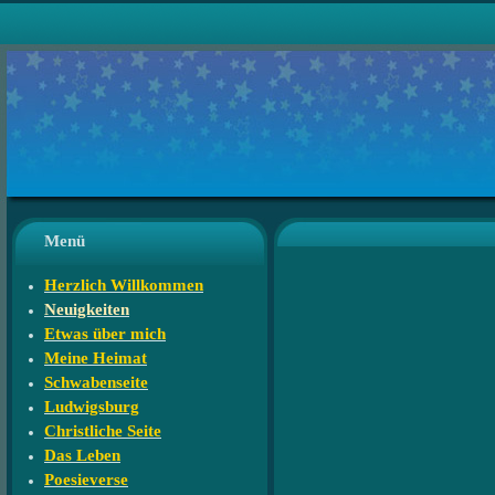
Menü
AD
Herzlich Willkommen
Neuigkeiten
Etwas über mich
Meine Heimat
Adv
Schwabenseite
Ludwigsburg
wir 
Christliche Seite
Das Leben
denn 
Poesieverse