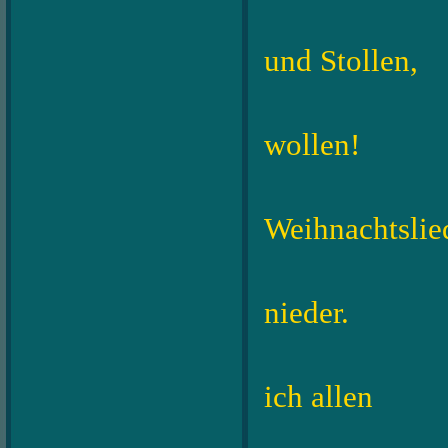
Es riech
und Stollen,
wollen!
Gesu
Weihnachtslie
sanft fa
nieder.
Eine sc
ich allen
und hoff